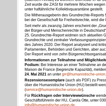
Zeit wurde die ZASt für mehrere Wochen wegen
unter haftähnliche Kollektivquarantäne gestellt.
Die Mitherausgeberin des Grundrechte-Reports
bei der Gesellschaft für Freiheitsrechte, wird di
Seit mehr als zwanzig Jahren erscheint der „Gru
der Bürger-und Menschenrechte in Deutschland“.
25. Grundrechte-Report widmen sich aktuellen 
Grundrechte und zentraler Verfassungsprinzipie
des Jahres 2020. Der Report analysiert und krit
Parlamenten, Behörden und Gerichten, aber auc
Der Report wird von zehn Bürgerrechtsorganisa
Informationen zur Teilnahme und Möglichkeit
Podium:
Bei Interesse an einer Teilnahme an d
Maison de France (begrenzte Kapazität), melden 
24. Mai 2021
an unter
grr@humanistische-union
Rezensionsexemplare
(auch als PDF) zu Pres
über die Humanistische Union (HU) bestellt wer
(
service@humanistische-union.de
).
Für
Rückfragen oder Interviewwünsche
wenden
Geschäftsführerin der HU, Carola Otte, unter 03
info@humanistische-union.de
.