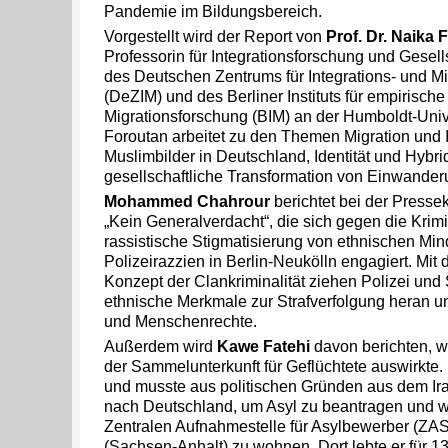
Pandemie im Bildungsbereich.
Vorgestellt wird der Report von
Prof. Dr. Naika 
Professorin für Integrationsforschung und Gesells
des Deutschen Zentrums für Integrations- und M
(DeZIM) und des Berliner Instituts für empirische
Migrationsforschung (BIM) an der Humboldt-Unive
Foroutan arbeitet zu den Themen Migration und I
Muslimbilder in Deutschland, Identität und Hybridi
gesellschaftliche Transformation von Einwander
Mohammed Chahrour
berichtet bei der Pressek
„Kein Generalverdacht“, die sich gegen die Krim
rassistische Stigmatisierung von ethnischen Min
Polizeirazzien in Berlin-Neukölln engagiert. Mit
Konzept der Clankriminalität ziehen Polizei und
ethnische Merkmale zur Strafverfolgung heran u
und Menschenrechte.
Außerdem wird
Kawe Fatehi
davon berichten, w
der Sammelunterkunft für Geflüchtete auswirkte.
und musste aus politischen Gründen aus dem Ira
nach Deutschland, um Asyl zu beantragen und wur
Zentralen Aufnahmestelle für Asylbewerber (ZASt
(Sachsen-Anhalt) zu wohnen. Dort lebte er für 