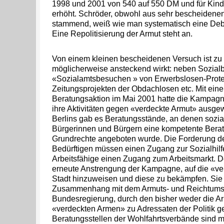
1998 und 2001 von 540 auf 550 DM und für Kind
erhöht. Schröder, obwohl aus sehr bescheidenen
stammend, weiß wie man systematisch eine Deba
Eine Repolitisierung der Armut steht an.
Von einem kleinen bescheidenen Versuch ist zu 
möglicherweise ansteckend wirkt: neben Sozial
«Sozialamtsbesuchen » von Erwerbslosen-Prote
Zeitungsprojekten der Obdachlosen etc. Mit eine
Beratungsaktion im Mai 2001 hatte die Kampagn
ihre Aktivitäten gegen «verdeckte Armut» ausgewe
Berlins gab es Beratungsstände, an denen sozial
Bürgerinnen und Bürgern eine kompetente Berat
Grundrechte angeboten wurde. Die Forderung der
Bedürftigen müssen einen Zugang zur Sozialhilf
Arbeitsfähige einen Zugang zum Arbeitsmarkt. D
erneute Anstrengung der Kampagne, auf die «ver
Stadt hinzuweisen und diese zu bekämpfen. Sie 
Zusammenhang mit dem Armuts- und Reichtumsb
Bundesregierung, durch den bisher weder die A
«verdeckten Armen» zu Adressaten der Politik 
Beratungsstellen der Wohlfahrtsverbände sind mi