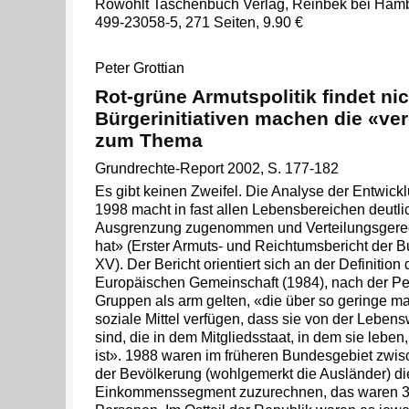
Rowohlt Taschenbuch Verlag, Reinbek bei Hamb
499-23058-5, 271 Seiten, 9.90 €
Peter Grottian
Rot-grüne Armutspolitik findet nich
Bürgerinitiativen machen die «ve
zum Thema
Grundrechte-Report 2002, S. 177-182
Es gibt keinen Zweifel. Die Analyse der Entwick
1998 macht in fast allen Lebensbereichen deutli
Ausgrenzung zugenommen und Verteilungsgere
hat» (Erster Armuts- und Reichtumsbericht der 
XV). Der Bericht orientiert sich an der Definition
Europäischen Gemeinschaft (1984), nach der Pe
Gruppen als arm gelten, «die über so geringe mate
soziale Mittel verfügen, dass sie von der Lebe
sind, die in dem Mitgliedsstaat, in dem sie leb
ist». 1988 waren im früheren Bundesgebiet zwis
der Bevölkerung (wohlgemerkt die Ausländer) d
Einkommenssegment zuzurechnen, das waren 3,9