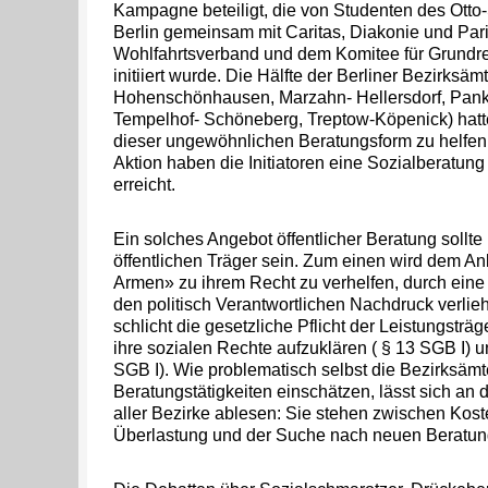
Kampagne beteiligt, die von Studenten des Otto-
Berlin gemeinsam mit Caritas, Diakonie und Par
Wohlfahrtsverband und dem Komitee für Grundr
initiiert wurde. Die Hälfte der Berliner Bezirksäm
Hohenschönhausen, Marzahn- Hellersdorf, Panko
Tempelhof- Schöneberg, Treptow-Köpenick) hatte 
dieser ungewöhnlichen Beratungsform zu helfen.
Aktion haben die Initiatoren eine Sozialberatun
erreicht.
Ein solches Angebot öffentlicher Beratung sollte 
öffentlichen Träger sein. Zum einen wird dem An
Armen» zu ihrem Recht zu verhelfen, durch ein
den politisch Verantwortlichen Nachdruck verlie
schlicht die gesetzliche Pflicht der Leistungsträ
ihre sozialen Rechte aufzuklären ( § 13 SGB I) u
SGB I). Wie problematisch selbst die Bezirksämte
Beratungstätigkeiten einschätzen, lässt sich an d
aller Bezirke ablesen: Sie stehen zwischen Kos
Überlastung und der Suche nach neuen Beratu