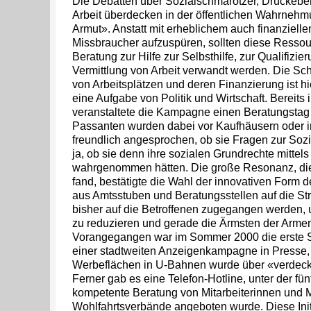
Die Debatten über Sozialschmarotzer, Drückebe
Arbeit überdecken in der öffentlichen Wahrnehm
Armut». Anstatt mit erheblichem auch finanziel
Missbraucher aufzuspüren, sollten diese Ressour
Beratung zur Hilfe zur Selbsthilfe, zur Qualifizi
Vermittlung von Arbeit verwandt werden. Die Sch
von Arbeitsplätzen und deren Finanzierung ist h
eine Aufgabe von Politik und Wirtschaft. Bereits
veranstaltete die Kampagne einen Beratungstag i
Passanten wurden dabei vor Kaufhäusern oder i
freundlich angesprochen, ob sie Fragen zur Sozi
ja, ob sie denn ihre sozialen Grundrechte mittels 
wahrgenommen hätten. Die große Resonanz, die
fand, bestätigte die Wahl der innovativen Form d
aus Amtsstuben und Beratungsstellen auf die St
bisher auf die Betroffenen zugegangen werden,
zu reduzieren und gerade die Ärmsten der Armen
Vorangegangen war im Sommer 2000 die erste S
einer stadtweiten Anzeigenkampagne in Presse,
Werbeflächen in U-Bahnen wurde über «verdeckt
Ferner gab es eine Telefon-Hotline, unter der fü
kompetente Beratung von Mitarbeiterinnen und M
Wohlfahrtsverbände angeboten wurde. Diese Initi