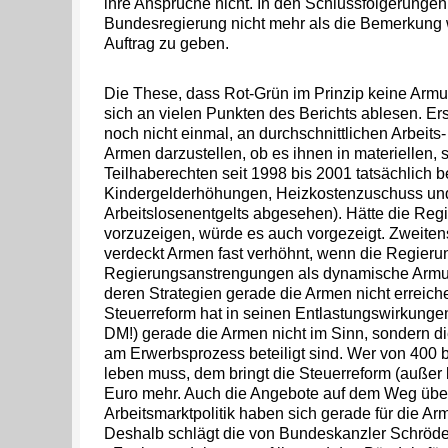
ihre Ansprüche nicht. In den Schlussfolgerungen 
Bundesregierung nicht mehr als die Bemerkung w
Auftrag zu geben.
Die These, dass Rot-Grün im Prinzip keine Armutsp
sich an vielen Punkten des Berichts ablesen. Er
noch nicht einmal, an durchschnittlichen Arbeit
Armen darzustellen, ob es ihnen in materiellen, 
Teilhaberechten seit 1998 bis 2001 tatsächlich b
Kindergelderhöhungen, Heizkostenzuschuss u
Arbeitslosenentgelts abgesehen). Hätte die Reg
vorzuzeigen, würde es auch vorgezeigt. Zweite
verdeckt Armen fast verhöhnt, wenn die Regieru
Regierungsanstrengungen als dynamische Armutsp
deren Strategien gerade die Armen nicht erreich
Steuerreform hat in seinen Entlastungswirkung
DM!) gerade die Armen nicht im Sinn, sondern di
am Erwerbsprozess beteiligt sind. Wer von 400 
leben muss, dem bringt die Steuerreform (außer
Euro mehr. Auch die Angebote auf dem Weg über
Arbeitsmarktpolitik haben sich gerade für die Ar
Deshalb schlägt die von Bundeskanzler Schröde