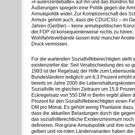
«Faulenzerdebatte» auf ihn und das Bündnis für 
Äußerungen spiegeln eine Politik gegen die Ar
Armutspolitik wider. Zur Komplizenschaft des S
Armut» gehört auch, dass die CDU/CSU – im Ge
Jahren (Geißler) – keine armutspolitischen Konz
der FDP ist konsequenterweise nichts zu hören,
Wohlfahrtsverbände lassen trotz mancher Anstr
Druck vermissen.
Für die wartenden Sozialhilfeberechtigten stellt s
existenzieller dar: Seit Verabschiedung des so 
1993 ist der Regelsatz der Hilfe zum Lebensunter
Bundesländern lediglich um 6,3 Prozent erhöht
bereits im Jahre 2000 die Lebenshaltungskosten 
Sozialhilfe im gleichen Zeitraum um 15,9 Prozen
Eckregelsatz von 550 DM in Berlin ergibt allein 
Prozent für den Sozialhilfeberechtigten einen F
DM pro Monat. Es gehört wenig Phantasie dazu, 
dass die aktuellen Belastungen durch die gege
das sozialhilferechtliche Existenzminimum noch
definieren. Rot-grüne Armutspolitik und ihre sch
gelben und rot-roten Ländervarianten haben di