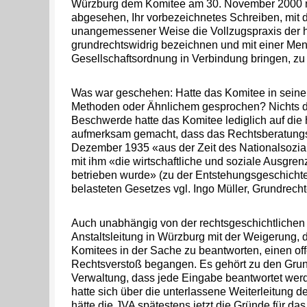
Würzburg dem Komitee am 30. November 2000 m
abgesehen, Ihr vorbezeichnetes Schreiben, mit 
unangemessener Weise die Vollzugspraxis der hi
grundrechtswidrig bezeichnen und mit einer Me
Gesellschaftsordnung in Verbindung bringen, zu
Was war geschehen: Hatte das Komitee in sein
Methoden oder Ähnlichem gesprochen? Nichts de
Beschwerde hatte das Komitee lediglich auf die 
aufmerksam gemacht, dass das Rechtsberatung
Dezember 1935 «aus der Zeit des Nationalsozi
mit ihm «die wirtschaftliche und soziale Ausgre
betrieben wurde» (zu der Entstehungsgeschichte
belasteten Gesetzes vgl. Ingo Müller, Grundrechte
Auch unabhängig von der rechtsgeschichtlichen 
Anstaltsleitung in Würzburg mit der Weigerung,
Komitees in der Sache zu beantworten, einen off
Rechtsverstoß begangen. Es gehört zu den Grun
Verwaltung, dass jede Eingabe beantwortet we
hatte sich über die unterlassene Weiterleitung 
hätte die JVA spätestens jetzt die Gründe für d