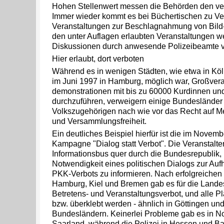
Hohen Stellenwert messen die Behörden den ve
Immer wieder kommt es bei Büchertischen zu Verb
Veranstaltungen zur Beschlagnahmung von Bild- 
den unter Auflagen erlaubten Veranstaltungen w
Diskussionen durch anwesende Polizeibeamte v
Hier erlaubt, dort verboten
Während es in wenigen Städten, wie etwa in Kö
im Juni 1997 in Hamburg, möglich war, Großvera
demonstrationen mit bis zu 60000 Kurdinnen und
durchzuführen, verweigern einige Bundesländer
Volkszugehörigen nach wie vor das Recht auf Me
und Versammlungsfreiheit.
Ein deutliches Beispiel hierfür ist die im Novem
Kampagne "Dialog statt Verbot". Die Veranstalter
Informationsbus quer durch die Bundesrepublik,
Notwendigkeit eines politischen Dialogs zur A
PKK-Verbots zu informieren. Nach erfolgreichen 
Hamburg, Kiel und Bremen gab es für die Lande
Betretens- und Veranstaltungsverbot, und alle P
bzw. überklebt werden - ähnlich in Göttingen un
Bundesländern. Keinerlei Probleme gab es in N
Saarland, während die Polizei in Hessen und B