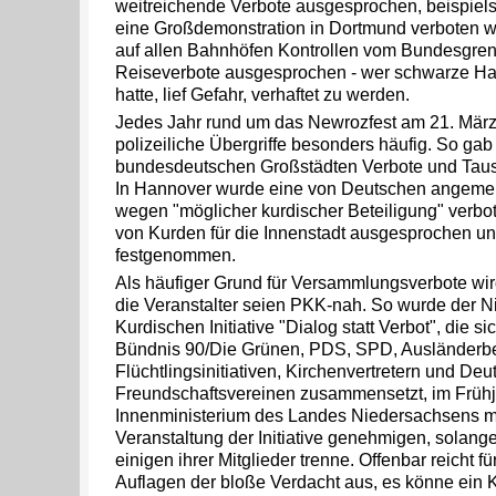
weitreichende Verbote ausgesprochen, beispiel
eine Großdemonstration in Dortmund verboten 
auf allen Bahnhöfen Kontrollen vom Bundesgren
Reiseverbote ausgesprochen - wer schwarze H
hatte, lief Gefahr, verhaftet zu werden.
Jedes Jahr rund um das Newrozfest am 21. März
polizeiliche Übergriffe besonders häufig. So gab
bundesdeutschen Großstädten Verbote und Taus
In Hannover wurde eine von Deutschen angeme
wegen "möglicher kurdischer Beteiligung" verbot
von Kurden für die Innenstadt ausgesprochen u
festgenommen.
Als häufiger Grund für Versammlungsverbote wir
die Veranstalter seien PKK-nah. So wurde der N
Kurdischen Initiative "Dialog statt Verbot", die s
Bündnis 90/Die Grünen, PDS, SPD, Ausländerbe
Flüchtlingsinitiativen, Kirchenvertretern und De
Freundschaftsvereinen zusammensetzt, im Früh
Innenministerium des Landes Niedersachsens mi
Veranstaltung der Initiative genehmigen, solange
einigen ihrer Mitglieder trenne. Offenbar reicht 
Auflagen der bloße Verdacht aus, es könne ein 