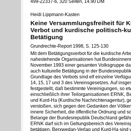
499-22337-6, 320 Seiten, 14.90 DM
Heidi Lippmann-Kasten
Keine Versammlungsfreiheit für 
Verbot und kurdische politisch-kul
Betätigung
Grundrechte-Report 1998, S. 125-130
Mit dem Betätigungsverbot für die kurdische Arbe
nahestehende Organisationen hat Bundesinnenm
November 1993 einer gesamten Volksgruppe das 
auch kulturelle Betätigung in der Bundesrepub
Grundlage des Verbots sind elf einzelne Verfügun
14, 15, 17 und 3 des Vereinsgesetzes. Auf insge
festgestellt, daß bestimmte Vereinigungen, so et
einschließlich ihrer Teilorganisationen ERNK,
und Kurd-Ha (Kurdische Nachrichtenagentur), g
verstoßen, sich gegen den Gedanken der Völkerv
innere Sicherheit, die öffentliche Ordnung und s
Belange der Bundesrepublik Deutschland gefäh
ERNK darf sich im Geltungsbereich des Vereins
betätigen, Berxwedan-Verlag und Kurd-Ha sind 