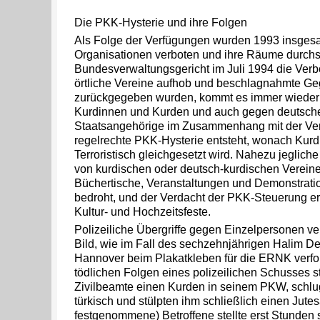
Die PKK-Hysterie und ihre Folgen
Als Folge der Verfügungen wurden 1993 insges
Organisationen verboten und ihre Räume durch
Bundesverwaltungsgericht im Juli 1994 die Ver
örtliche Vereine aufhob und beschlagnahmte G
zurückgegeben wurden, kommt es immer wieder 
Kurdinnen und Kurden und auch gegen deutsch
Staatsangehörige im Zusammenhang mit der Ver
regelrechte PKK-Hysterie entsteht, wonach Kur
Terroristisch gleichgesetzt wird. Nahezu jegliche
von kurdischen oder deutsch-kurdischen Vereine
Büchertische, Veranstaltungen und Demonstrati
bedroht, und der Verdacht der PKK-Steuerung ers
Kultur- und Hochzeitsfeste.
Polizeiliche Übergriffe gegen Einzelpersonen ve
Bild, wie im Fall des sechzehnjährigen Halim Den
Hannover beim Plakatkleben für die ERNK verfo
tödlichen Folgen eines polizeilichen Schusses st
Zivilbeamte einen Kurden in seinem PKW, schlu
türkisch und stülpten ihm schließlich einen Jutes
festgenommene) Betroffene stellte erst Stunden 