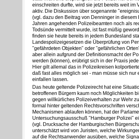
einschreiten durfte, wird sie jetzt bereits weit i
aktiv. Die Diskussion über sogenannte "ereigni
(vgl. dazu den Beitrag von Denninger in diesem 
Jahren angehenden Polizeibeamten noch als rec
Todsünde vermittelt wurde, ist fast müßig geword
finden sie heute bereits in jedem Bundesland statt
Landespolizeigesetzen die Überprüfung von Pe
"gefährdeten Objekten" oder "gefährlichen Orten
aber allein aufgrund der Definitionsmacht der Pol
werden (können), erübrigt sich in der Praxis jede 
Hier gilt allemal das in Polizeikreisen kolportie
daß fast alles möglich sei - man müsse sich nur
einfallen lassen.
Das heute geltende Polizeirecht hat eine Situati
betroffenen Bürgern kaum noch Möglichkeiten biet
gegen willkürliches Polizeiverhalten zur Wehr zu
formal hinter geltenden Rechtsvorschriften vers
Mechanismen ablaufen können, hat der Parlame
Untersuchungsausschuß "Hamburger Polizei" ein
(vgl. Drucksache der Hamburgischen Bürgerschaf
unterschätzt wird von Juristen, welche Wirkung
auf die Rechtsanwender ausüben, welche Signa