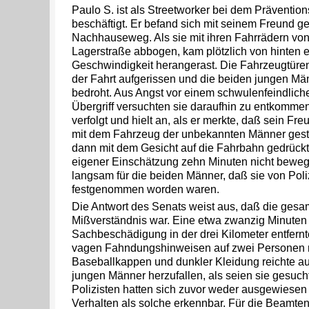
Paulo S. ist als Streetworker bei dem Präventio
beschäftigt. Er befand sich mit seinem Freund 
Nachhauseweg. Als sie mit ihren Fahrrädern von 
Lagerstraße abbogen, kam plötzlich von hinten e
Geschwindigkeit herangerast. Die Fahrzeugtür
der Fahrt aufgerissen und die beiden jungen Män
bedroht. Aus Angst vor einem schwulenfeindliche
Übergriff versuchten sie daraufhin zu entkomme
verfolgt und hielt an, als er merkte, daß sein Fre
mit dem Fahrzeug der unbekannten Männer gestü
dann mit dem Gesicht auf die Fahrbahn gedrückt
eigener Einschätzung zehn Minuten nicht bewegen.
langsam für die beiden Männer, daß sie von Pol
festgenommen worden waren.
Die Antwort des Senats weist aus, daß die gesam
Mißverständnis war. Eine etwa zwanzig Minuten 
Sachbeschädigung in der drei Kilometer entfernt
vagen Fahndungshinweisen auf zwei Personen m
Baseballkappen und dunkler Kleidung reichte au
jungen Männer herzufallen, als seien sie gesuc
Polizisten hatten sich zuvor weder ausgewiesen 
Verhalten als solche erkennbar. Für die Beamten 