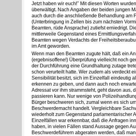
Jetzt haben wir euch!" Mit diesen Worten wurde
überwältigt. Nach Angaben der beiden jungen Mä
auch durch die anschließende Behandlung am Po
(Unterbringung in Zellen bis zum nächsten Vormi
Beamten, rüde Ansprache) zutiefst erniedrigt. D
mittlerweile Gegenstand eines Ermittlungsverfah
Beamten wegen Verdachts der Freiheitsberaubu
im Amt geworden.
Wenn man den Beamten zugute hält, daß ein An
(ergebnisoffene!) Überprüfung vielleicht noch gere
der Durchführung eine Grundhaltung zutage trete
schon verurteilt hatte. Wer zudem als verdeckt e
Sensibilität besitzt, sich im Einzelfall eindeutig 
erkennen zu geben, und dann auch noch erwartet
Adressat vor ihm strammsteht, geht davon aus, d
passieren kann. Nur wenige von Polizeihandlung
Bürger beschweren sich, zumal wenn es sich um
Beschwerdemacht handelt. Vergleichbare Sachv
wiederholt zum Gegenstand parlamentarischer A
Einzelfällen war erkennbar, daß die Anfragen inn
haben, in vielen Fällen stand Aussage gegen A
Beschwerdeführern abgeraten werden, daß man ih