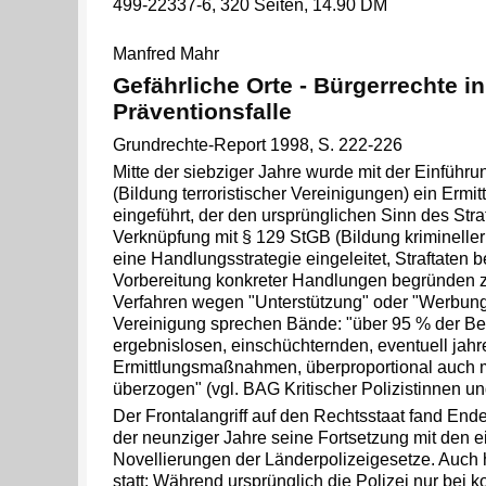
499-22337-6, 320 Seiten, 14.90 DM
Manfred Mahr
Gefährliche Orte - Bürgerrechte in
Präventionsfalle
Grundrechte-Report 1998, S. 222-226
Mitte der siebziger Jahre wurde mit der Einführ
(Bildung terroristischer Vereinigungen) ein Ermi
eingeführt, der den ursprünglichen Sinn des Stra
Verknüpfung mit § 129 StGB (Bildung kriminelle
eine Handlungsstrategie eingeleitet, Straftaten be
Vorbereitung konkreter Handlungen begründen 
Verfahren wegen "Unterstützung" oder "Werbung" 
Vereinigung sprechen Bände: "über 95 % der Be
ergebnislosen, einschüchternden, eventuell jah
Ermittlungsmaßnahmen, überproportional auch m
überzogen" (vgl. BAG Kritischer Polizistinnen und
Der Frontalangriff auf den Rechtsstaat fand End
der neunziger Jahre seine Fortsetzung mit den 
Novellierungen der Länderpolizeigesetze. Auch 
statt: Während ursprünglich die Polizei nur bei 