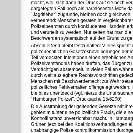
macht, weil sich dann der Druck auf sie noch ver
dargelegten Fall noch als harmlosestes Motiv d
"Jagdfieber" zugrunde, bleiben doch gleichwohl
verheerend: Menschen geraten in vergleichbaren
Polizeibeamten durch konkludentes Handeln erkan
und verurteilt zu werden. Nur selten hat man die 
Beschwerden systematisch auf den Grund zu ge
Abschließend bleibt festzuhalten: Vieles spricht d
polizeirechtlichen Gesetzesnovellierungen der le
Teil verdeckten Intentionen einen erheblichen An
Polizeiverständnis haben dürften, das Bürger zu 
Verdächtigen abstempelt. In vielen Fällen wähn
durch weit auslegbare Rechtsvorschriften gedec
Menschen mit Beschwerdemacht zur Wehr setzen,
polizeiliches Fehlverhalten offengelegt werden. 
bleibt es unentdeckt (vgl. hierzu die Untersuc
"Hamburger Polizei", Drucksache 15/6200).
Die Ausstrahlung der geltenden Gesetze mit ihre
gebiert mitunter eine polizeiliche Praxis, die ei
Kontrollinstanz unverzichtbar macht. In Hambur
Grünen jetzt bei den Koalitionsverhandlungen ei
unabhängige Polizeikontrollkommission durchgese