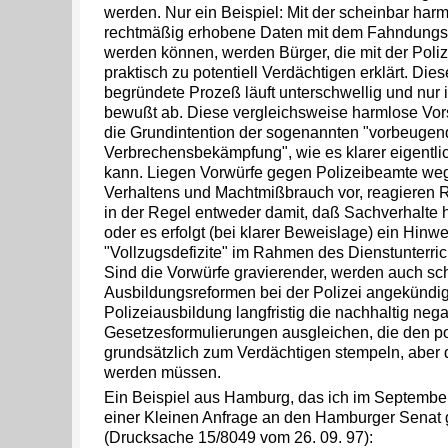
werden. Nur ein Beispiel: Mit der scheinbar harm
rechtmäßig erhobene Daten mit dem Fahndungs
werden können, werden Bürger, die mit der Polize
praktisch zu potentiell Verdächtigen erklärt. Die
begründete Prozeß läuft unterschwellig und nur 
bewußt ab. Diese vergleichsweise harmlose Vorsc
die Grundintention der sogenannten "vorbeuge
Verbrechensbekämpfung", wie es klarer eigentlic
kann. Liegen Vorwürfe gegen Polizeibeamte weg
Verhaltens und Machtmißbrauch vor, reagieren 
in der Regel entweder damit, daß Sachverhalte 
oder es erfolgt (bei klarer Beweislage) ein Hinwe
"Vollzugsdefizite" im Rahmen des Dienstunterri
Sind die Vorwürfe gravierender, werden auch sc
Ausbildungsreformen bei der Polizei angekündig
Polizeiausbildung langfristig die nachhaltig neg
Gesetzesformulierungen ausgleichen, die den po
grundsätzlich zum Verdächtigen stempeln, aber
werden müssen.
Ein Beispiel aus Hamburg, das ich im Septemb
einer Kleinen Anfrage an den Hamburger Senat
(Drucksache 15/8049 vom 26. 09. 97):