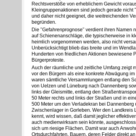
Rechtsverstöße von erheblichem Gewicht voraus
Kleingruppenaktionen sind jedoch gerade nicht
und daher nicht geeignet, die weitreichenden 
begründen.
Die "Gefahrenprognose" verdient ihren Namen ni
auf Schienenanschläge, die typischerweise in k
heimlich vorgenommen werden, also nicht versa
Unberücksichtigt blieb das breite und im Wendla
Hunderten von friedlichen Aktionen bewiesene Po
Bürgerproteste.
Auch der räumliche und zeitliche Umfang zeigt me
vor den Bürgern als eine konkrete Abwägung im E
waren sämtliche Versammlungen entlang den Sc
von Uelzen und Lüneburg nach Dannenberg sowi
links der Gleismitte, entlang den Straßentransp
50 Meter rechts und links der Straßen und in ei
500 Meter um den Verladekran bei Dannenberg
Zwischenlager in Gorleben. Wer den Landkrei
kennt, wird wissen, daß damit jeglicher effektiver 
auch medienwirksam sein könnte, ausgeschloss
sich um riesige Flächen. Damit war auch Anwoh
Ortsdurchfahrten, Bauern, deren Felder direkt a