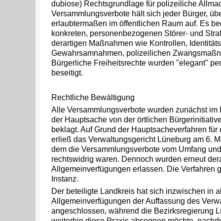
dubiose) Rechtsgrundlage für polizeiliche Allma
Versammlungsverbote hält sich jeder Bürger, üb
erlaubtermaßen im öffentlichen Raum auf. Es be
konkreten, personenbezogenen Störer- und Straf
derartigen Maßnahmen wie Kontrollen, Identitäts
Gewahrsamnahmen, polizeilichen Zwangsmaßna
Bürgerliche Freiheitsrechte wurden "elegant" p
beseitigt.
Rechtliche Bewältigung
Alle Versammlungsverbote wurden zunächst im E
der Hauptsache von der örtlichen Bürgerinitiat
beklagt. Auf Grund der Hauptsacheverfahren für
erließ das Verwaltungsgericht Lüneburg am 6. Ma
dem die Versammlungsverbote vom Umfang und 
rechtswidrig waren. Dennoch wurden erneut dera
Allgemeinverfügungen erlassen. Die Verfahren g
Instanz.
Der beteiligte Landkreis hat sich inzwischen in 
Allgemeinverfügungen der Auffassung des Verw
angeschlossen, während die Bezirksregierung Lü
weiterhin diese Praxis absegnen möchte, nachd