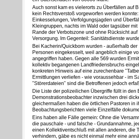
Auch sonst kam es vielerorts zu Überfällen auf B
kein Rechtsverstoß vorgeworfen werden konnte:
Einkesselungen, Verfolgungsjagden und Überfäl
Kleingruppen, nachts im Wald oder tagsüber mi
Rande der Verbotszone und ohne Rücksicht auf 
Versorgung. Im Gegenteil: Sanitätsdienste wurd
Bei Kacherin/Quickborn wurden - außerhalb der
Personen eingekesselt, weil angeblich einige vo
angegriffen haben. Gegen alle 569 wurden Ermi
kollektiv begangenen Landfriedensbruchs eingel
konkreten Hinweis auf eine zurechenbare "Tatbet
Ermittlungen verliefen - wie voraussehbar - im 
"Störerdateien" sind die Betroffenen jedoch erfaß
Die Liste der polizeilichen Übergriffe füllt in den
Demonstrationsbeobachter inzwischen drei dick
gleichermaßen haben die örtlichen Pastoren in i
Beobachtungsberichten viele Einzelfälle dokumen
Eins haben alle Fälle gemein: Ohne die Versa
die pauschale - und falsche - Grundannahme, j
einen Kollektiventschluß mit allen anderen, die 
verhindern, gäbe es nicht einmal mehr eine ann