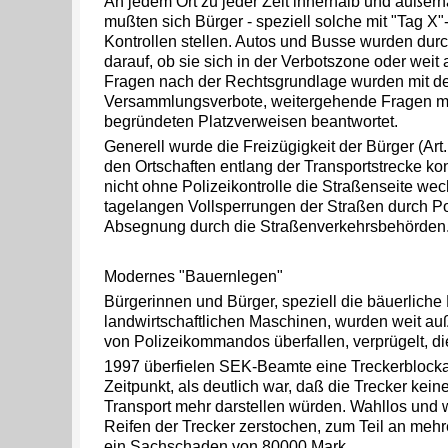
An jedem Ort zu jeder Zeit innerhalb und außerh
mußten sich Bürger - speziell solche mit "Tag X"-
Kontrollen stellen. Autos und Busse wurden dur
darauf, ob sie sich in der Verbotszone oder weit
Fragen nach der Rechtsgrundlage wurden mit de
Versammlungsverbote, weitergehende Fragen mi
begründeten Platzverweisen beantwortet.
Generell wurde die Freizügigkeit der Bürger (Art
den Ortschaften entlang der Transportstrecke ko
nicht ohne Polizeikontrolle die Straßenseite we
tagelangen Vollsperrungen der Straßen durch Po
Absegnung durch die Straßenverkehrsbehörden
Modernes "Bauernlegen"
Bürgerinnen und Bürger, speziell die bäuerliche
landwirtschaftlichen Maschinen, wurden weit au
von Polizeikommandos überfallen, verprügelt, di
1997 überfielen SEK-Beamte eine Treckerblocka
Zeitpunkt, als deutlich war, daß die Trecker kein
Transport mehr darstellen würden. Wahllos und w
Reifen der Trecker zerstochen, zum Teil an meh
ein Sachschaden von 80000 Mark.